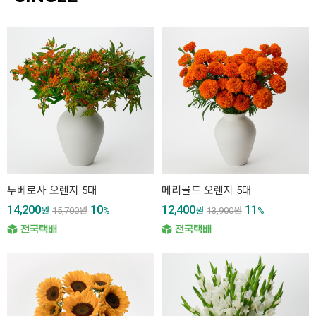
투베로사 오렌지 5대
메리골드 오렌지 5대
14,200
10
12,400
11
원
15,700
원
%
원
13,900
원
%