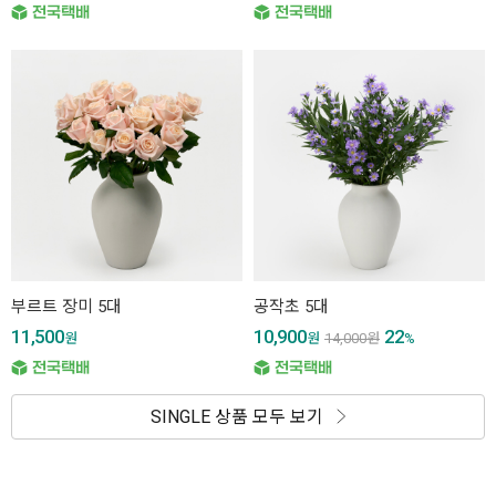
부르트 장미 5대
공작초 5대
11,500
10,900
22
원
원
14,000
원
%
SINGLE 상품 모두 보기