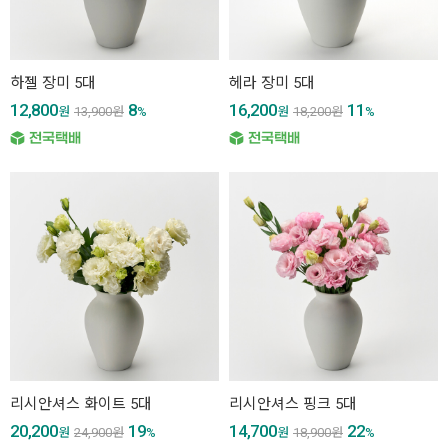
하젤 장미 5대
헤라 장미 5대
12,800
8
16,200
11
원
13,900
원
%
원
18,200
원
%
리시안셔스 화이트 5대
리시안셔스 핑크 5대
20,200
19
14,700
22
원
24,900
원
%
원
18,900
원
%