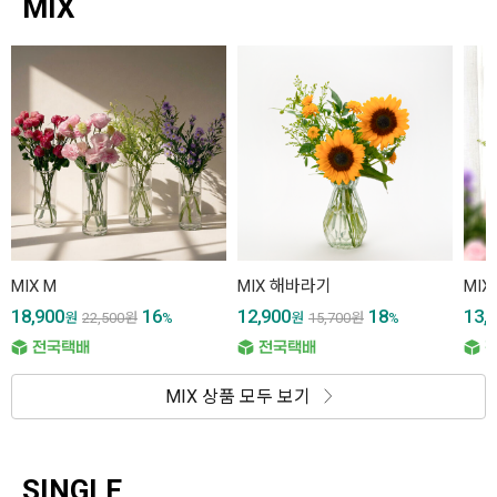
MIX
MIX M
MIX 해바라기
MIX
18,900
16
12,900
18
13,
원
22,500
원
%
원
15,700
원
%
MIX 상품 모두 보기
SINGLE