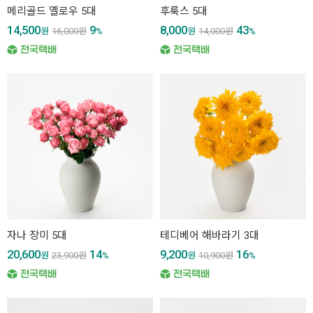
메리골드 옐로우 5대
후룩스 5대
14,500
9
8,000
43
원
16,000
원
%
원
14,000
원
%
자나 장미 5대
테디베어 해바라기 3대
20,600
14
9,200
16
원
23,900
원
%
원
10,900
원
%