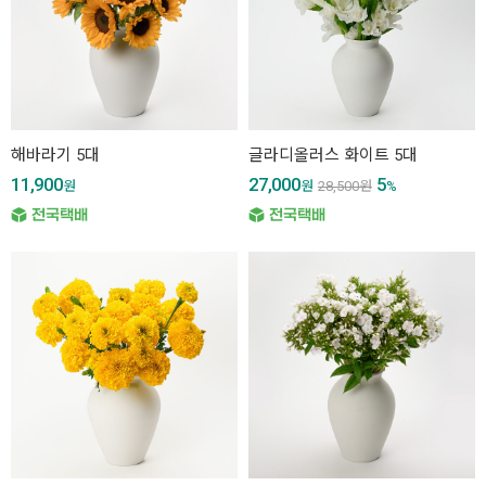
해바라기 5대
글라디올러스 화이트 5대
11,900
27,000
5
원
원
28,500
원
%