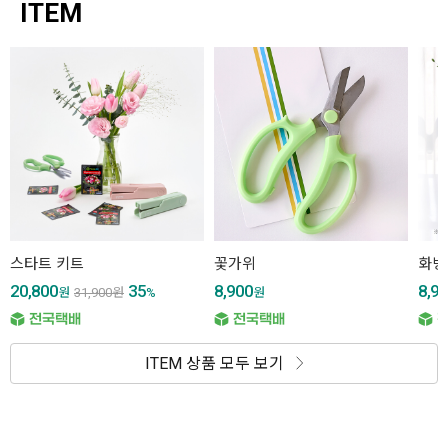
ITEM
스타트 키트
꽃가위
화병
20,800
35
8,900
8,9
원
31,900
원
%
원
ITEM 상품 모두 보기