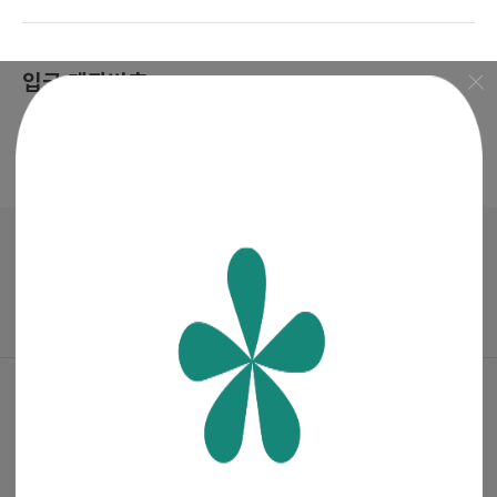
입금 계좌번호
예금주 : 주식회사 청년들
은행 선택
+
매거진
·
진행중인 이벤트
꽃집청년들 파트너스(멘코넷)
공지사항
·
꽃집청년들 소개
·
이용약관
·
개인정보처리방침
(주)청년들
|
대표이사 : 최고봉
사업자등록번호 : 105-88-00491
통신판매신고번호 : 2019-서울금천-0909