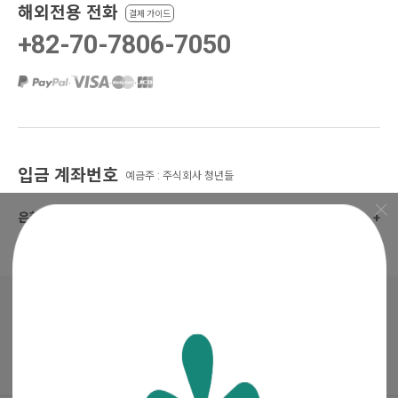
해외전용 전화
결제 가이드
+82-70-7806-7050
·
·
·
입금 계좌번호
예금주 : 주식회사 청년들
은행 선택
+
매거진
·
진행중인 이벤트
꽃집청년들 파트너스(멘코넷)