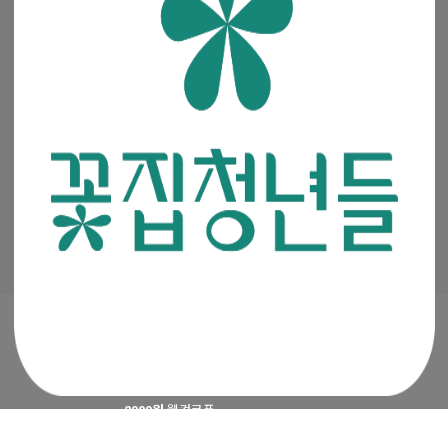
공지사항
·
꽃집청년들 소개
·
이용약관
·
개인정보처리방침
(주)청년들
|
대표이사 : 최고봉
사업자등록번호 : 105-88-00491
통신판매신고번호 : 2019-서울금천-0909
이메일 :
admin@mencoz.com
제휴 및 제안 :
partners@mencoz.com
팩스 : 02-6442-0106
서울시 금천구 디지털로 121, 에이스가산타워 301호, 302호
Ⓒ 꽃집청년들 All rights reserved.
2000원
웰컴쿠폰
APP 첫구매 시 최대
4500원
지급 혜택