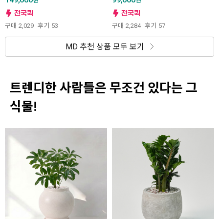
원
원
구매
2,029
후기
53
구매
2,284
후기
57
MD 추천 상품 모두 보기
트렌디한 사람들은 무조건 있다는 그
식물!