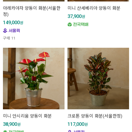
아레카야자 양동이 화분(서울한
미니 산세베리아 양동이 화분
정)
37,900
원
149,000
원
구매
11
미니 안시리움 양동이 화분
크로톤 양동이 화분(서울한정)
38,900
117,000
원
원