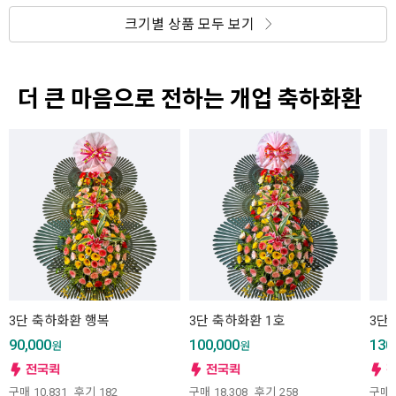
크기별 상품 모두 보기
더 큰 마음으로 전하는 개업 축하화환
3단 축하화환 행복
3단 축하화환 1호
3단
90,000
100,000
130
원
원
구매
10,831
후기
182
구매
18,308
후기
258
구매