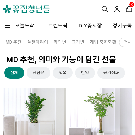
0
꽃시장
오늘도착+
트렌드픽
정기구독
DIY
MD 추천
플랜테리어
라인별
크기별
개업 축하화환
전체
MD 추천, 의미와 기능이 담긴 선물
전체
금전운
행복
번영
공기정화