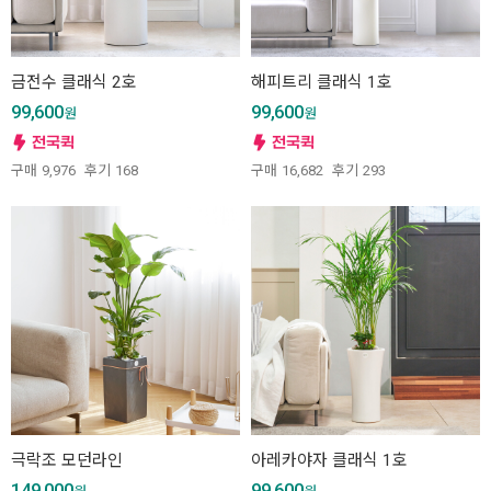
금전수 클래식 2호
해피트리 클래식 1호
99,600
99,600
원
원
구매
9,976
후기
168
구매
16,682
후기
293
극락조 모던라인
아레카야자 클래식 1호
149,000
99,600