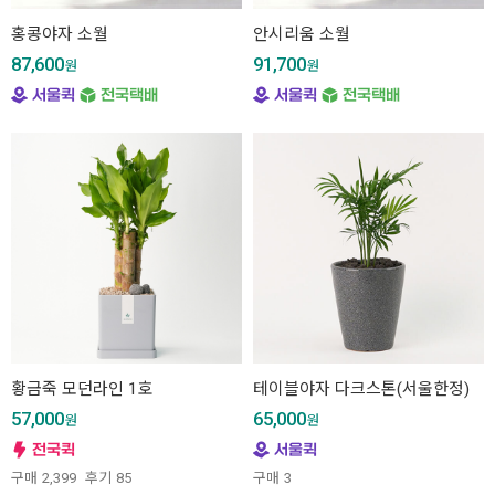
홍콩야자 소월
안시리움 소월
87,600
91,700
원
원
황금죽 모던라인 1호
테이블야자 다크스톤(서울한정)
57,000
65,000
원
원
구매
2,399
후기
85
구매
3