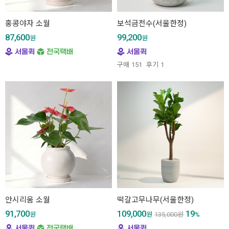
홍콩야자 소월
보석금전수(서울한정)
87,600
99,200
원
원
구매
151
후기
1
안시리움 소월
떡갈고무나무(서울한정)
91,700
109,000
19
원
원
135,000
원
%