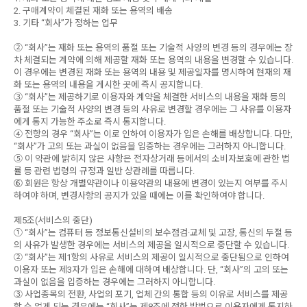
2. 구매계약이 체결된 재화 또는 용역의 배송
3. 기타 “회사”가 정하는 업무
② “회사”는 재화 또는 용역의 품절 또는 기술적 사양의 변경 등의 경우에는 장
차 체결되는 계약에 의해 제공할 재화 또는 용역의 내용을 변경할 수 있습니다.
이 경우에는 변경된 재화 또는 용역의 내용 및 제공일자를 명시하여 현재의 재
화 또는 용역의 내용을 게시한 곳에 즉시 공지합니다.
③ “회사”는 제공하기로 이용자와 계약을 체결한 서비스의 내용을 재화 등의
품절 또는 기술적 사양의 변경 등의 사유로 변경할 경우에는 그 사유를 이용자
에게 통지 가능한 주소로 즉시 통지합니다.
④ 전항의 경우 “회사”는 이로 인하여 이용자가 입은 손해를 배상합니다. 다만,
“회사”가 고의 또는 과실이 없음을 입증하는 경우에는 그러하지 아니합니다.
⑤ 이 약관에 밝히지 않은 사항은 전자상거래 등에서의 소비자보호에 관한 법
률 등 관련 법령의 규정과 일반 상관례를 따릅니다.
⑥ 회원은 항상 개별약관이나 이용약관의 내용에 변경이 있는지 여부를 주시
하여야 하며, 변경사항의 공지가 있을 때에는 이를 확인하여야 합니다.
제5조(서비스의 중단)
① “회사”는 컴퓨터 등 정보통신설비의 보수점검·교체 및 고장, 통신의 두절 등
의 사유가 발생한 경우에는 서비스의 제공을 일시적으로 중단할 수 있습니다.
② “회사”는 제1항의 사유로 서비스의 제공이 일시적으로 중단됨으로 인하여
이용자 또는 제3자가 입은 손해에 대하여 배상합니다. 단, “회사”의 고의 또는
과실이 없음을 입증하는 경우에는 그러하지 아니합니다.
③ 사업종목의 전환, 사업의 포기, 업체 간의 통합 등의 이유로 서비스를 제공
할 수 없게 되는 경우에는 “회사”는 제8조에 정한 방법으로 이용자에게 통지하