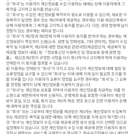
③ ”회사”는 이용자의 개인정보를 수집·이용하는 때에는 당해 이용자에게 그
목적을 고지하고 동의를 받습니다.
④ ”회사”는 수집된 개인정보를 목적외의 용도로 이용할 수 없으며, 새로운 이
용목적이 발생한 경우 또는 제3자에게 제공하는 경우에는 이용·제공단계에서
당해 이용자에게 그 목적을 고지하고 동의를 받습니다. 다만, 관련 법령에 달리
정함이 있는 경우에는 예외로 합니다.
⑤ ”회사”가 제2항과 제3항에 의해 이용자의 동의를 받아야 하는 경우에는 개
인정보관리 책임자의 신원(소속, 성명 및 전화번호, 기타 연락처), 정보의 수집
목적 및 이용목적, 제3자에 대한 정보제공 관련사항(제공받은자, 제공목적 및
제공할 정보의 내용) 등 「정보통신망 이용촉진 및 정보보호 등에 관한 법
률」 제22조제2항이 규정한 사항을 미리 명시하거나 고지해야 하며 이용자는
언제든지 이 동의를 철회할 수 있습니다.
⑥ 이용자는 언제든지 ”회사”가 가지고 있는 자신의 개인정보에 대해 열람 및
오류정정을 요구할 수 있으며 ”회사”는 이에 대해 지체 없이 필요한 조치를 취
할 의무를 집니다. 이용자가 오류의 정정을 요구한 경우에는 ”회사”는 그 오류
를 정정할 때까지 당해 개인정보를 이용하지 않습니다.
⑦ ”회사”는 개인정보 보호를 위하여 이용자의 개인정보를 취급하는 자를 최
소한으로 제한하여야 하며 신용카드, 은행계좌 등을 포함한 이용자의 개인정
보의 분실, 도난, 유출, 동의 없는 제3자 제공, 변조 등으로 인한 이용자의 손해
에 대하여 모든 책임을 집니다.
⑧ ”회사” 또는 그로부터 개인정보를 제공받은 제3자는 개인정보의 수집목적
또는 제공받은 목적을 달성한 때에는 당해 개인정보를 지체 없이 파기합니다.
⑨ ”회사”는 개인정보의 수집·이용·제공에 관한 동의 란을 미리 선택한 것으로
설정해두지 않습니다. 또한 개인정보의 수집·이용·제공에 관한 이용자의 동의
거절시 제한되는 서비스를 구체적으로 명시하고, 필수수집항목이 아닌 개인정