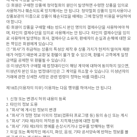
⑤ 회원은 구매한 상품에 청약철회의 원인이 발생하면 수령한 상품을 임의로
사용하거나 훼손되도록 방치해서는 안 됩니다. 청약철회 상품의 임의사용이나
상품보관의 미흡으로 상품이 훼손되었을 때에는 그에 합당한 비용을 부담하여
야 합니다.
⑥ 회원이 상품을 구매할 때는 반드시 본인 명의의 결제수단을 사용하여야 하
며, 타인의 결제수단을 임의로 사용해서는 안 됩니다. 타인의 결제수단을 임의
로 사용하여 발생하는 회사, 결제수단 소유자, 판매자의 손실과 손해에 대한 모
든 책임은 회원에게 있습니다.
⑦ “회사”가 취급하는 상품의 특성상 제작 후 상품 가치가 현저히 떨어져 재판
매가 어렵기 때문에 교환 및 환불이 불가 할 수 있으며, 환불시 고객에게 일정
금액을 공제한 뒤 환불될 수 있습니다.
⑧ 미성년자가 구매할 때 법정대리인이 해당 계약에 대하여 동의하지 않으면,
미성년자 본인 또는 법정대리인은 그 계약을 취소할 수 있습니다. 미성년자의
거래에 관한 상세한 사항은 관련 법령이 정하는 바를 따릅니다.
제18조(이용자의 의무) 이용자는 다음 행위를 하여서는 안 됩니다.
1. 신청 또는 변경시 허위 내용의 등록
2. 타인의 정보 도용
3. ”회사”에 게시된 정보의 변경
4. ”회사”가 정한 정보 이외의 정보(컴퓨터 프로그램 등) 등의 송신 또는 게시
5. ”회사” 기타 제3자의 저작권 등 지적재산권에 대한 침해
6. ”회사” 기타 제3자의 명예를 손상시키거나 업무를 방해하는 행위
7. 외설 또는 폭력적인 메시지, 화상, 음성, 기타 공서양속에 반하는 정보를 몰