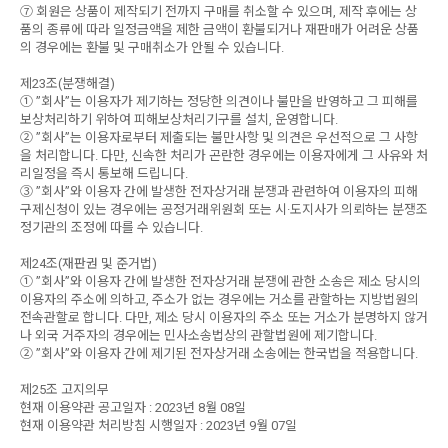
⑦ 회원은 상품이 제작되기 전까지 구매를 취소할 수 있으며, 제작 후에는 상
품의 종류에 따라 일정금액을 제한 금액이 환불되거나 재판매가 어려운 상품
의 경우에는 환불 및 구매취소가 안될 수 있습니다.
제23조(분쟁해결)
① ”회사”는 이용자가 제기하는 정당한 의견이나 불만을 반영하고 그 피해를
보상처리하기 위하여 피해보상처리기구를 설치, 운영합니다.
② ”회사”는 이용자로부터 제출되는 불만사항 및 의견은 우선적으로 그 사항
을 처리합니다. 다만, 신속한 처리가 곤란한 경우에는 이용자에게 그 사유와 처
리일정을 즉시 통보해 드립니다.
③ ”회사”와 이용자 간에 발생한 전자상거래 분쟁과 관련하여 이용자의 피해
구제신청이 있는 경우에는 공정거래위원회 또는 시·도지사가 의뢰하는 분쟁조
정기관의 조정에 따를 수 있습니다.
제24조(재판권 및 준거법)
① ”회사”와 이용자 간에 발생한 전자상거래 분쟁에 관한 소송은 제소 당시의
이용자의 주소에 의하고, 주소가 없는 경우에는 거소를 관할하는 지방법원의
전속관할로 합니다. 다만, 제소 당시 이용자의 주소 또는 거소가 분명하지 않거
나 외국 거주자의 경우에는 민사소송법상의 관할법원에 제기합니다.
② ”회사”와 이용자 간에 제기된 전자상거래 소송에는 한국법을 적용합니다.
제25조 고지의무
현재 이용약관 공고일자 : 2023년 8월 08일
현재 이용약관 처리방침 시행일자 : 2023년 9월 07일