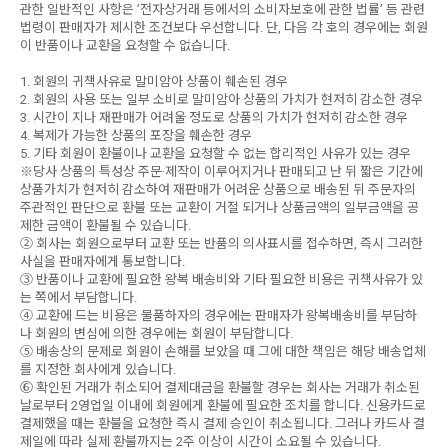
관한 일반적인 사항은 ’전자상거래 등에서의 소비자보호에 관한 법률’ 등 관련
법령이 판매자가 제시한 조건보다 우선합니다. 단, 다음 각 호의 경우에는 회원
이 반품이나 교환을 요청할 수 없습니다.
1. 회원의 귀책사유로 말미암아 상품이 훼손된 경우
2. 회원의 사용 또는 일부 소비로 말미암아 상품의 가치가 현저히 감소한 경우
3. 시간이 지나 재판매가 어려울 정도로 상품의 가치가 현저히 감소한 경우
4. 복제가 가능한 상품의 포장을 훼손한 경우
5. 기타 회원이 환불이나 교환을 요청할 수 없는 합리적인 사유가 있는 경우
※당사 상품의 특성상 주문·제작이 이루어지거나 판매되고 난 뒤 짧은 기간에
상품가치가 현저히 감소하여 재판매가 어려운 상품으로 배송된 뒤 주문자의
주관적인 판단으로 환불 또는 교환이 거절 되거나 상품금액의 일부금액을 공
제한 금액이 환불될 수 있습니다.
② 회사는 회원으로부터 교환 또는 반품의 의사표시를 접수하면, 즉시 그러한
사실을 판매자에게 통보합니다.
③ 반품이나 교환에 필요한 왕복 배송비와 기타 필요한 비용은 귀책사유가 있
는 쪽에서 부담합니다.
④ 교환에 드는 비용은 물품하자의 경우에는 판매자가 왕복배송비를 부담하
나 회원의 변심에 의한 경우에는 회원이 부담합니다.
⑤ 배송상의 문제로 회원이 손해를 보았을 때 그에 대한 책임은 해당 배송업체
를 지정한 회사에게 있습니다.
⑥ 확인된 거래가 취소되어 결제대금을 환불할 경우는 회사는 거래가 취소된
날로부터 2영업일 이내에 회원에게 환불에 필요한 조치를 합니다. 신용카드로
결제했을 때는 환불을 요청한 즉시 결제 승인이 취소됩니다. 그러나 카드사 결
제일에 따라 실제 환불까지는 2주 이상이 시간이 소요될 수 있습니다.