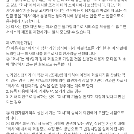
고 당초 “회사”에서 제시한 조건에 따라 소비자에게 보상합니다. 다만, “회
사”가 보상기준 등을 고지하지 아니한 경우에는 이용자들의 마일리지 또는 적
립금 등을 “회사”에서 통용되는 통화가치에 상응하는 현물 또는 현금으로 이
용자에게 지급합니다.
④ 회사는 천재지변 또는 이와 같은 불가항력으로 서비스를 제공할 수 없으면
서비스의 제공을 제한하거나 일시 중단할 수 있습니다.
제6조(회원가입)
① 이용자는 “회사”가 정한 가입 양식에 따라 회원정보를 기입한 후 이 약관에
동의한다는 의사표시를 함으로서 회원가입을 신청합니다.
② “회사”는 제1항과 같이 회원으로 가입할 것을 신청한 이용자 중 다음 각 호
에 해당하지 않는 한 회원으로 등록합니다.
1. 가입신청자가 이 약관 제7조제3항에 의하여 이전에 회원자격을 상실한 적
이 있는 경우, 다만 제7조제3항에 의한 회원자격 상실 후 3년이 경과한 자로서
“회사”의 회원재가입 승낙을 얻은 경우에는 예외로 한다.
2. 등록 내용에 허위, 기재누락, 오기가 있는 경우
3. 기타 회원으로 등록하는 것이 “회사”의 기술상 현저히 지장이 있다고 판단
되는 경우
③ 회원가입계약의 성립 시기는 “회사”의 승낙이 회원에게 도달한 시점으로
합니다.
④ 회원은 회원가입 시 등록한 사항에 변경이 있는 경우, 상당한 기간 이내에
“회사”에 대하여 회원정보 수정 등의 방법으로 그 변경사항을 알려야 합니다.