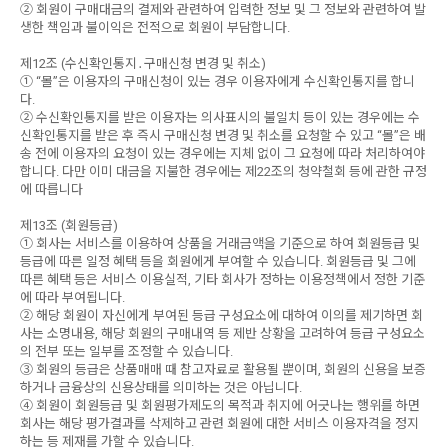
② 회원이 구매대금의 결제와 관련하여 입력한 정보 및 그 정보와 관련하여 발
생한 책임과 불이익은 전적으로 회원이 부담합니다.
제12조 (수신확인통지․구매신청 변경 및 취소)
① “몰”은 이용자의 구매신청이 있는 경우 이용자에게 수신확인통지를 합니
다.
② 수신확인통지를 받은 이용자는 의사표시의 불일치 등이 있는 경우에는 수
신확인통지를 받은 후 즉시 구매신청 변경 및 취소를 요청할 수 있고 “몰”은 배
송 전에 이용자의 요청이 있는 경우에는 지체 없이 그 요청에 따라 처리하여야
합니다. 다만 이미 대금을 지불한 경우에는 제22조의 청약철회 등에 관한 규정
에 따릅니다
제13조 (회원등급)
① 회사는 서비스를 이용하여 상품을 거래금액을 기준으로 하여 회원등급 및
등급에 따른 일정 혜택 등을 회원에게 부여할 수 있습니다. 회원등급 및 그에
따른 혜택 등은 서비스 이용실적, 기타 회사가 정하는 이용정책에서 정한 기준
에 따라 부여됩니다.
② 해당 회원이 자신에게 부여된 등급 구성요소에 대하여 이의를 제기하면 회
사는 소명내용, 해당 회원의 구매내역 등 제반 상황을 고려하여 등급 구성요소
의 전부 또는 일부를 조정할 수 있습니다.
③ 회원의 등급은 상품매매 때 참고자료로 활용될 뿐이며, 회원의 신용을 보증
하거나 금융상의 신용상태를 의미하는 것은 아닙니다.
④ 회원이 회원등급 및 회원평가제도의 목적과 취지에 어긋나는 행위를 하면
회사는 해당 평가결과를 삭제하고 관련 회원에 대한 서비스 이용자격을 정지
하는 등 제재를 가할 수 있습니다.