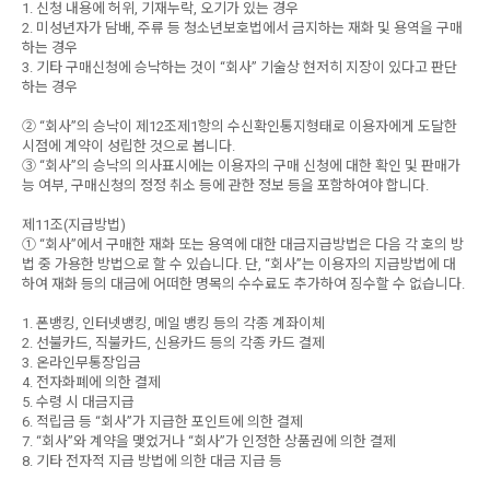
1. 신청 내용에 허위, 기재누락, 오기가 있는 경우
2. 미성년자가 담배, 주류 등 청소년보호법에서 금지하는 재화 및 용역을 구매
하는 경우
3. 기타 구매신청에 승낙하는 것이 “회사” 기술상 현저히 지장이 있다고 판단
하는 경우
② “회사”의 승낙이 제12조제1항의 수신확인통지형태로 이용자에게 도달한
시점에 계약이 성립한 것으로 봅니다.
③ “회사”의 승낙의 의사표시에는 이용자의 구매 신청에 대한 확인 및 판매가
능 여부, 구매신청의 정정 취소 등에 관한 정보 등을 포함하여야 합니다.
제11조(지급방법)
① “회사”에서 구매한 재화 또는 용역에 대한 대금지급방법은 다음 각 호의 방
법 중 가용한 방법으로 할 수 있습니다. 단, “회사”는 이용자의 지급방법에 대
하여 재화 등의 대금에 어떠한 명목의 수수료도 추가하여 징수할 수 없습니다.
1. 폰뱅킹, 인터넷뱅킹, 메일 뱅킹 등의 각종 계좌이체
2. 선불카드, 직불카드, 신용카드 등의 각종 카드 결제
3. 온라인무통장입금
4. 전자화폐에 의한 결제
5. 수령 시 대금지급
6. 적립금 등 “회사”가 지급한 포인트에 의한 결제
7. “회사”와 계약을 맺었거나 “회사”가 인정한 상품권에 의한 결제
8. 기타 전자적 지급 방법에 의한 대금 지급 등