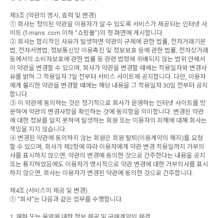
제3조 (약관의 명시, 효력 및 변경)
① 회사는 정의된 약관을 이용자가 알 수 있도록 서비스가 제공되는 인터넷 사
이트 (f-mans .com 이하 “쇼핑몰”)의 첫 화면에 게시합니다.
② 회사는 합리적인 사유가 발생하면 약관의 규제에 관한 법률, 전자거래기본
법, 전자서명법, 정보통신망 이용촉진 및 정보보호 등에 관한 법률, 전자상거래
등에서의 소비자보호에 관한 법률 등 관련 법령에 위배되지 않는 범위 안에서
이 약관을 변경할 수 있으며, 회사가 약관을 변경할 때에는 적용일자와 변경사
유를 밝혀 그 적용일자 7일 전부터 서비스 사이트에 공지합니다. 다만, 이용자
에게 불리한 약관을 변경할 때에는 해당 내용을 그 적용일자 30일 전부터 공지
합니다.
③ 이 약관에 동의하는 것은 정기적으로 회사가 운영하는 인터넷 사이트를 방
문하여 약관의 변경사항을 확인하는 것에 동의함을 의미합니다. 변경된 약관
에 대한 정보를 알지 못하여 발생하는 회원 또는 이용자의 피해에 대해 회사는
책임을 지지 않습니다.
④ 변경된 약관에 동의하지 않는 회원은 회원 탈퇴(이용계약의 해지)를 요청
할 수 있으며, 회사가 제2항에 따라 이용자에게 약관 변경 적용일까지 거부의
사를 표시하지 않으면, 약관의 변경에 동의한 것으로 간주한다는 내용을 공지
또는 통지하였음에도 이용자가 명시적으로 약관 변경에 대한 거부의사를 표시
하지 않으면, 회사는 이용자가 변경된 약관에 동의한 것으로 간주합니다.
제4조 (서비스의 제공 및 변경)
① “회사”는 다음과 같은 업무를 수행합니다.
1. 재화 또는 용역에 대한 정보 제공 및 구매계약의 체결