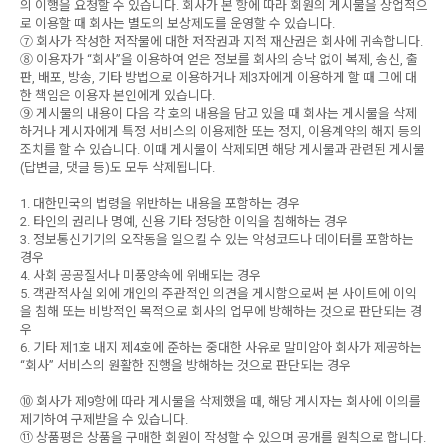
의 이행을 요청할 수 있습니다. 회사가 본 항에 따라 회원의 게시물을 상업적으
로 이용할 때 회사는 별도의 보상제도를 운영할 수 있습니다.
⑦ 회사가 작성한 저작물에 대한 저작권과 지적 재산권은 회사에 귀속합니다.
⑧ 이용자가 “회사”을 이용하여 얻은 정보를 회사의 승낙 없이 복제, 송신, 출
판, 배포, 방송, 기타 방법으로 이용하거나 제3자에게 이용하게 할 때 그에 대
한 책임은 이용자 본인에게 있습니다.
⑨ 게시물의 내용이 다음 각 호의 내용을 담고 있을 때 회사는 게시물을 삭제
하거나 게시자에게 특정 서비스의 이용제한 또는 정지, 이용계약의 해지 등의
조치를 할 수 있습니다. 이때 게시물이 삭제되면 해당 게시물과 관련된 게시물
(답변글, 댓글 등)도 모두 삭제됩니다.
1. 대한민국의 법령을 위반하는 내용을 포함하는 경우
2. 타인의 권리나 명예, 신용 기타 정당한 이익을 침해하는 경우
3. 정보통신기기의 오작동을 일으킬 수 있는 악성코드나 데이터를 포함하는
경우
4. 사회 공공질서나 미풍양속에 위배되는 경우
5. 객관적사실 외에 개인의 주관적인 의견을 게시함으로써 본 사이트에 이익
을 침해 또는 비방적인 목적으로 회사의 업무에 방해하는 것으로 판단되는 경
우
6. 기타 제1호 내지 제4호에 준하는 중대한 사유로 말미암아 회사가 제공하는
“회사” 서비스의 원활한 진행을 방해하는 것으로 판단되는 경우
⑩ 회사가 제9항에 따라 게시물을 삭제했을 때, 해당 게시자는 회사에 이의를
제기하여 구제받을 수 있습니다.
⑪ 상품평은 상품을 구매한 회원이 작성할 수 있으며 공개를 원칙으로 합니다.