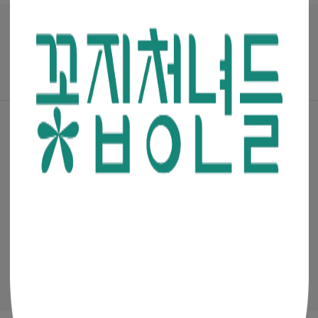
매거진
·
진행중인 이벤트
꽃집청년들 파트너스(멘코넷)
공지사항
·
꽃집청년들 소개
·
이용약관
·
개인정보처리방침
(주)청년들
|
대표이사 : 최고봉
사업자등록번호 : 105-88-00491
통신판매신고번호 : 2019-서울금천-0909
이메일 :
admin@mencoz.com
제휴 및 제안 :
partners@mencoz.com
팩스 : 02-6442-0106
서울시 금천구 디지털로 121, 에이스가산타워 301호, 302호
Ⓒ 꽃집청년들 All rights reserved.