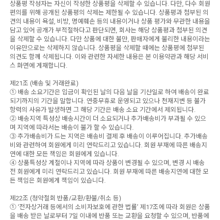
상품평 작성자는 자신이 작성한 상품평을 삭제할 수 있습니다. 다만, 다수 회원
편의를 위해 공개된 상품평의 삭제는 제한될 수 있습니다. 상품평과 첨부된 의
견의 내용이 욕설, 비방, 명예훼손 등의 내용이거나 상품 평가와 무관한 내용을
담고 있어 공개가 부적절하다고 판단되면, 회사는 해당 상품평과 첨부된 의견
을 삭제할 수 있습니다. 다만 상품에 대한 불만, 판매자에게 불리한 내용이라는
이유만으로는 삭제하지 않습니다. 상품평을 삭제할 때에는 상품평에 첨부된
의견도 함께 삭제됩니다. 이와 관련한 자세한 내용은 본 이용약관과 해당 서비
스 화면에 게재합니다.
제21조 (배송 및 거래완료)
① 배송 소요기간은 입금이 확인된 날의 다음 날을 기산일로 하여 배송이 완료
되기까지의 기간을 말합니다. 연중무휴로 운영되고 있으나 천재지변 등 불가
항력의 사유가 발생하면 그 해당 기간은 배송 소요 기간에서 제외됩니다.
② 배송지역 특성상 배송시간이 더 소요되거나 추가배송비가 부과될 수 있으
며 지역에 따라서는 배송이 불가 할 수 있습니다.
③ 추가배송비가 드는 지역은 배송비 결제 후 배송이 이루어집니다. 추가배송
비와 관련하여 회원에게 미리 연락드리고 있습니다. 회원 부재에 따른 배송지
연에 대한 모든 책임은 회원에게 있습니다.
④ 상품특성상 계절이나 지역에 따라 상품이 변경될 수 있으며, 변경 시 배송
전 회원에게 미리 연락드리고 있습니다. 회원 부재에 따른 배송지연에 대한 모
든 책임은 회원에게 책임이 있습니다.
제22조 (청약철회 반품/교환/환불/취소 등)
① ‘전자상거래 등에서의 소비자보호에 관한 법률’ 제17조에 따라 회원은 상품
을 배송 받은 날로부터 7일 이내에 반품 또는 교환을 요청할 수 있으며, 반품에