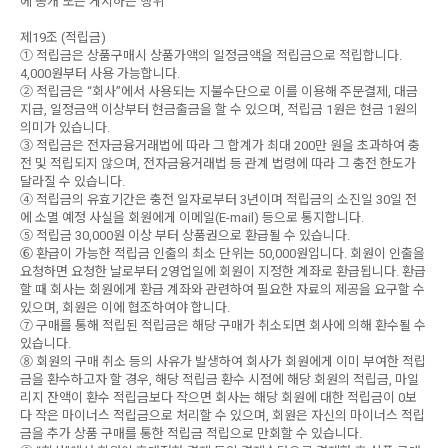
에 공개 또는 게시하는 행위
제19조 (적립금)
① 적립금은 상품구매시 상품가액의 일정금액을 적립금으로 적립합니다.
4,000원부터 사용 가능합니다.
② 적립금은 “회사”에서 사용되는 지불수단으로 이를 이용해 주문결제, 대금
지급, 일정금액 이상부터 현금출금을 할 수 있으며, 적립금 1원은 현금 1원의
의미가 있습니다.
③ 적립금은 전자금융거래법에 따라 그 합계가 최대 200만 원을 초과하여 충
전 및 적립되지 않으며, 전자금융거래법 등 관계 법령에 따라 그 충전 한도가
달라질 수 있습니다.
④ 적립금의 유효기간은 충전 일자로부터 3년이며 적립금의 소진일 30일 전
에 소멸 예정 사실을 회원에게 이메일(E-mail) 등으로 통지합니다.
⑤ 적립금 30,000원 이상 부터 상품권으로 환급될 수 있습니다.
⑥ 환급이 가능한 적립금 인출의 최소 단위는 50,000원입니다. 회원이 인출을
요청하면 요청한 날로부터 2영업일에 회원이 지정한 계좌로 환급됩니다. 환급
할 때 회사는 회원에게 환급 계좌와 관련하여 필요한 자료의 제공을 요구할 수
있으며, 회원은 이에 협조하여야 합니다.
⑦ 구매를 통해 적립된 적립금은 해당 구매가 취소되면 회사에 의해 환수될 수
있습니다.
⑧ 회원의 구매 취소 등의 사유가 발생하여 회사가 회원에게 이미 부여한 적립
금을 환수하고자 할 경우, 해당 적립금 환수 시점에 해당 회원의 적립금, 마일
리지 잔액이 환수 적립금보다 작으면 회사는 해당 회원에 대한 적립금이 0보
다 작은 마이너스 적립금으로 처리할 수 있으며, 회원은 자신의 마이너스 적립
금을 추가 상품 구매를 통한 적립금 적립으로 만회할 수 있습니다.