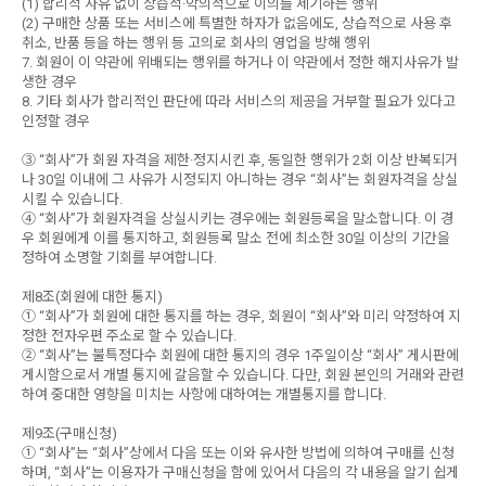
(1) 합리적 사유 없이 상습적·악의적으로 이의를 제기하는 행위
(2) 구매한 상품 또는 서비스에 특별한 하자가 없음에도, 상습적으로 사용 후
취소, 반품 등을 하는 행위 등 고의로 회사의 영업을 방해 행위
7. 회원이 이 약관에 위배되는 행위를 하거나 이 약관에서 정한 해지사유가 발
생한 경우
8. 기타 회사가 합리적인 판단에 따라 서비스의 제공을 거부할 필요가 있다고
인정할 경우
③ “회사”가 회원 자격을 제한·정지시킨 후, 동일한 행위가 2회 이상 반복되거
나 30일 이내에 그 사유가 시정되지 아니하는 경우 “회사”는 회원자격을 상실
시킬 수 있습니다.
④ “회사”가 회원자격을 상실시키는 경우에는 회원등록을 말소합니다. 이 경
우 회원에게 이를 통지하고, 회원등록 말소 전에 최소한 30일 이상의 기간을
정하여 소명할 기회를 부여합니다.
제8조(회원에 대한 통지)
① “회사”가 회원에 대한 통지를 하는 경우, 회원이 “회사”와 미리 약정하여 지
정한 전자우편 주소로 할 수 있습니다.
② “회사”는 불특정다수 회원에 대한 통지의 경우 1주일이상 “회사” 게시판에
게시함으로서 개별 통지에 갈음할 수 있습니다. 다만, 회원 본인의 거래와 관련
하여 중대한 영향을 미치는 사항에 대하여는 개별통지를 합니다.
제9조(구매신청)
① “회사”는 “회사”상에서 다음 또는 이와 유사한 방법에 의하여 구매를 신청
하며, “회사”는 이용자가 구매신청을 함에 있어서 다음의 각 내용을 알기 쉽게