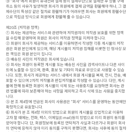
⑨ “회사”에서 회원이 휴대전화 결제 등의 결제수단으로 결제한 후 상품 구매
취소 등의 사유가 발생하면 회사가 회원에게 결제 금액을 환불해야 하나, 그 결
제수단의 특성상 같은 절차로 환불하기가 어려우면 회사는 회원에게 환불수단
으로 적립금 방식으로 회원에게 환불해 줄 수 있습니다.
제20조 (저작권 정책)
① 회사는 제공하는 서비스와 관련하여 저작권자의 저작권 보호를 위한 정책
을 수립해 운영하며 회원은 회사의 저작권 정책을 지켜야 합니다.
② 회원이 회사가 제공하는 서비스를 이용하면서 작성한 각종 게시물의 저작
권은 회원 본인에게 있으며, 해당 게시물의 저작권 침해를 비롯한 민·형사상 모
든 책임은 회원 본인이 집니다.
③ 배송된 사진의 저작권은 회사에 있습니다.
④ 회사는 회원이 등록한 게시물 또는 배송된 사진을 검색사이트나 다른 사이
트에 노출할 수 있으며, 판촉, 홍보 및 기타의 자료로 무상으로 사용할 수 있습
니다. 또한, 회사가 제공하는 서비스 내에서 회원 게시물을 복제, 전시, 전송, 배
포할 수 있으며 2차적 저작물과 편집저작물로 작성할 수 있습니다. 다만, 게시
물에 한해 등록한 회원이 게시물의 삭제 또는 사용중지를 요청하면 회사는 관
련 법률에 따라 보존해야 하는 사항을 제외하고 즉시 삭제 또는 사용을 중지합
니다.
⑤ 본 조 제4항에 언급된 회사의 사용권은 “회사” 서비스를 운영하는 동안에만
확정적으로 유효합니다.
⑥ 회사가 본 조 제4항 이외의 방법으로 회원의 게시물을 상업적으로 이용하
고자 할 때에는, 전화, 팩스, 이메일(E-mail)등의 방법으로 미리 회원의 동의를
얻어야 합니다. 단, 회원정보에 등록된 연락처가 사실과 다르거나 회원이 회사
의 연락에 응하지 않아 미리 동의를 구하지 못했다면, 회사는 사후에 동의 절차