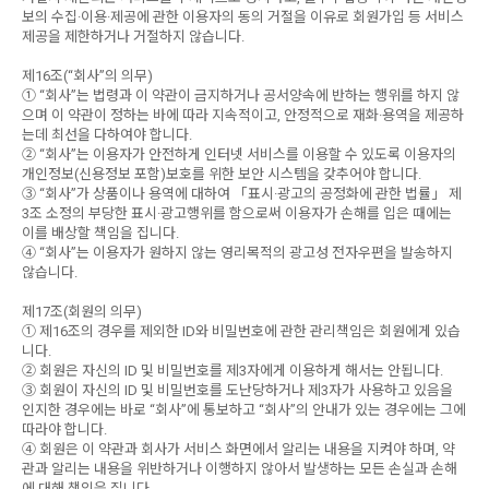
보의 수집·이용·제공에 관한 이용자의 동의 거절을 이유로 회원가입 등 서비스
제공을 제한하거나 거절하지 않습니다.
제16조(“회사”의 의무)
① “회사”는 법령과 이 약관이 금지하거나 공서양속에 반하는 행위를 하지 않
으며 이 약관이 정하는 바에 따라 지속적이고, 안정적으로 재화·용역을 제공하
는데 최선을 다하여야 합니다.
② “회사”는 이용자가 안전하게 인터넷 서비스를 이용할 수 있도록 이용자의
개인정보(신용정보 포함)보호를 위한 보안 시스템을 갖추어야 합니다.
③ “회사”가 상품이나 용역에 대하여 「표시·광고의 공정화에 관한 법률」 제
3조 소정의 부당한 표시·광고행위를 함으로써 이용자가 손해를 입은 때에는
이를 배상할 책임을 집니다.
④ “회사”는 이용자가 원하지 않는 영리목적의 광고성 전자우편을 발송하지
않습니다.
제17조(회원의 의무)
① 제16조의 경우를 제외한 ID와 비밀번호에 관한 관리책임은 회원에게 있습
니다.
② 회원은 자신의 ID 및 비밀번호를 제3자에게 이용하게 해서는 안됩니다.
③ 회원이 자신의 ID 및 비밀번호를 도난당하거나 제3자가 사용하고 있음을
인지한 경우에는 바로 “회사”에 통보하고 “회사”의 안내가 있는 경우에는 그에
따라야 합니다.
④ 회원은 이 약관과 회사가 서비스 화면에서 알리는 내용을 지켜야 하며, 약
관과 알리는 내용을 위반하거나 이행하지 않아서 발생하는 모든 손실과 손해
에 대해 책임을 집니다.