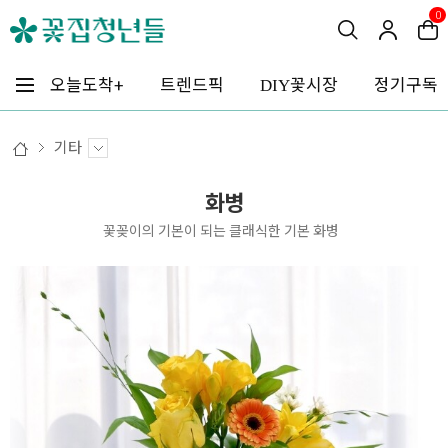
0
꽃시장
오늘도착+
트렌드픽
정기구독
DIY
기타
화병
꽃꽂이의 기본이 되는 클래식한 기본 화병