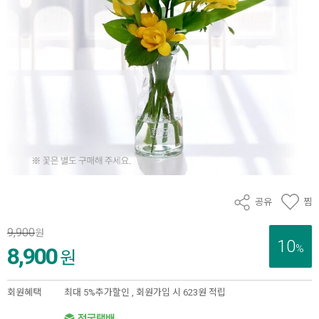
공유
찜
9,900
원
10
%
8,900
원
회원혜택
최대 5%추가할인 ,
회원가입 시 623원 적립