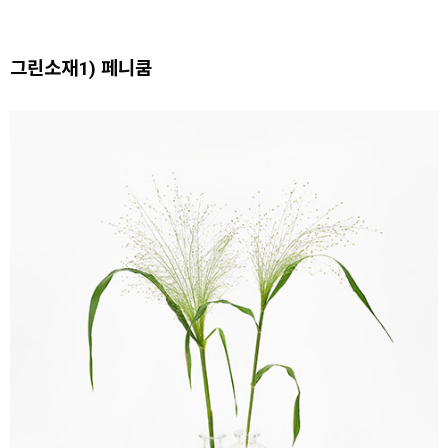
그린소재1) 페니쿰