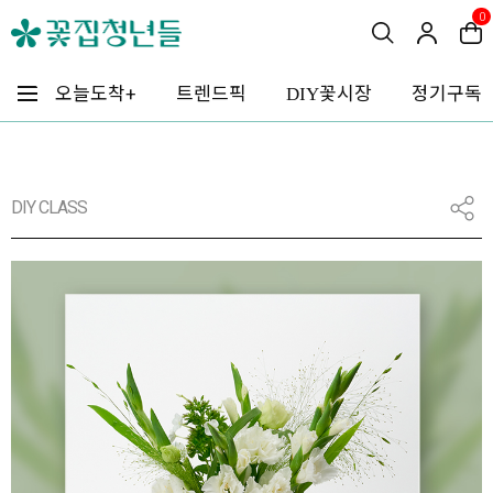
0
꽃시장
오늘도착+
트렌드픽
정기구독
DIY
DIY CLASS