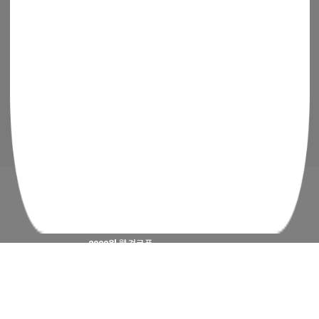
(주)청년들
|
대표이사 : 최고봉
사업자등록번호 : 105-88-00491
통신판매신고번호 : 2019-서울금천-0909
이메일 :
admin@mencoz.com
제휴 및 제안 :
partners@mencoz.com
팩스 : 02-6442-0106
서울시 금천구 디지털로 121, 에이스가산타워 301호, 302호
Ⓒ 꽃집청년들 All rights reserved.
2000원
웰컴쿠폰
APP 첫구매 시 최대
4500원
지급 혜택