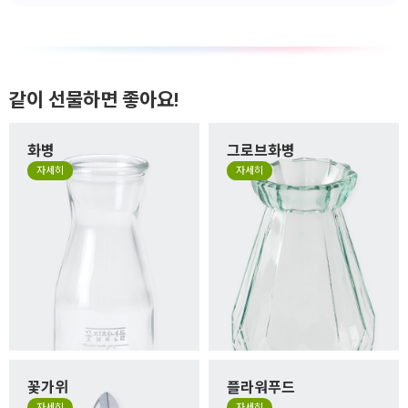
같이 선물하면 좋아요!
화병
그로브화병
자세히
자세히
꽃가위
플라워푸드
자세히
자세히