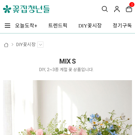
0
꽃시장
오늘도착+
트렌드픽
정기구독
DIY
DIY꽃시장
MIX S
DIY, 2~3종 계절 꽃 상품입니다.