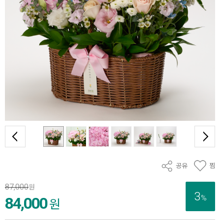
공유
찜
87,000
원
3
%
84,000
원