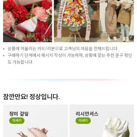
상품에 어울리는 카드/리본으로 고객님의 마음을 전해드립니다.
구매하기 단계에서 메시지 작성이 가능하며, 상황에 맞는 추천 문구 확인
도 가능합니다.
잠깐만요! 정상입니다.
장미 겉잎
리시안셔스
장미 겉잎이 쭈글거리거나 잎
리시안셔스는 꽃잎이 하늘거
자세히
자세히
의 색이 바랜 것은 시든게 아니
리는 얇은 잎들로 구성되어 있
라 꽃을 예쁜 형태로 싱싱하고
어서 소재 특성상 꽃 형태가 원
오랜 생명력을 유지하기 위해
형이 아닌 타원형으로 눌리거