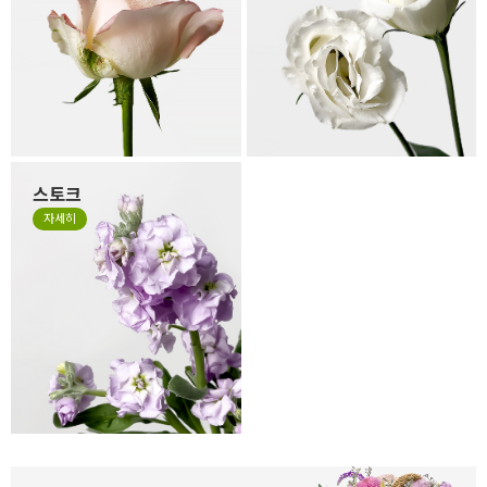
떼지 않고 제작하는 경우가 있
나, 봉오리 형태가 찌그러져 있
습니다. 만일 겉잎이 보기 싫으
을 수 있습니다. 살아있는 꽃의
시면 겉잎 부분만 살짝 떼어 주
자연스런 모습이니 그 모습도
세요.
사랑해 주세요.
스토크
계절꽃 소재로 잘 사용하는 스
자세히
토크는 얇고 작은 잎들이 줄줄
이 달려 있는 꽃으로 이러한 특
성 때문에 꽃의 형태가 일정하
지 않고, 말려져 있거나 쭈글거
리며 자유로운 형태가 있는 꽃
입니다. 스토크는 말라서 시들
거나 지저분한 꽃이 아니니 오
해하지 말아주세요.