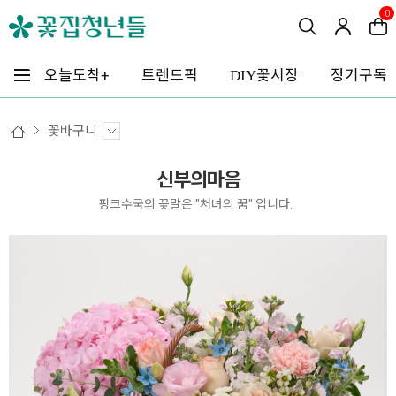
0
꽃시장
오늘도착+
트렌드픽
정기구독
DIY
꽃바구니
신부의마음
핑크수국의 꽃말은 "처녀의 꿈" 입니다.