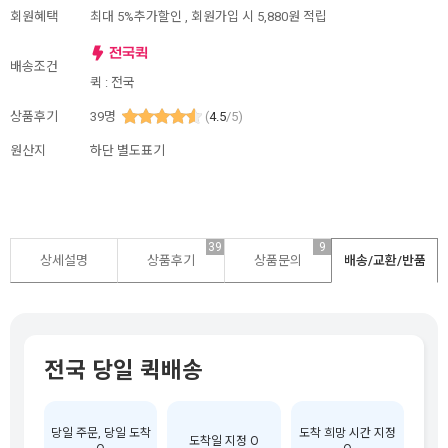
회원혜택
최대 5%추가할인 ,
회원가입 시 5,880원 적립
배송조건
퀵 : 전국
상품후기
39
명
(
4.5
/5)
원산지
하단 별도표기
39
9
상세설명
상품후기
상품문의
배송/교환/반품
전국 당일 퀵배송
당일 주문, 당일 도착
도착 희망 시간 지정
도착일 지정 O