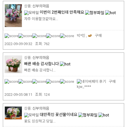
신부의마음
이번이 2번째인데 만족해요
자주 이용할것같아요...
박*민 ,
구매
2022-09-09 09:32
조회:
762
신부의마음
빠른 배송 감사합니다
빠른 배송 감사합니...
구매
kjw_****
2022-09-05 08:11
조회:
124
신부의마음
대만족인 꽃선물이네요
꽃도 싱싱하고 당일...