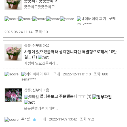
굿굿최고굿굿굿최고
굿굿최고굿굿굿최고
구매
im12****
2025-06-24 11:14
조회:
30
신부의마음
사정이 있으셨을꺼라 생각합니다만 특별형으로해서 10만
원...
(1)
사정이 있으셨을꺼라...
구매
2022-12-11 01:10
조회:
800
sena****
신부의마음
컬러톤보고 주문했는데 ㅜㅜ
(1)
은은한컬러톤이 매력...
주*정 ,
구매
2022-11-09 13:42
조회:
952