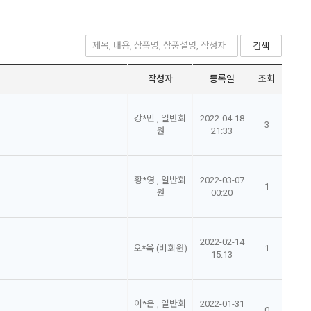
검색
작성자
등록일
조회
강*민 , 일반회
2022-04-18
3
원
21:33
황*영 , 일반회
2022-03-07
1
원
00:20
2022-02-14
오*욱 (비회원)
1
15:13
이*은 , 일반회
2022-01-31
0