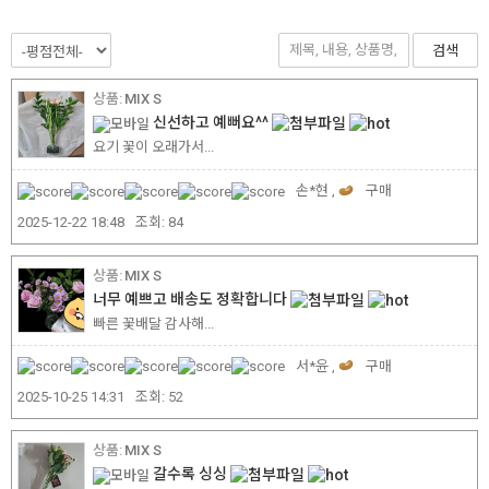
검색
MIX S
신선하고 예뻐요^^
요기 꽃이 오래가서...
손*현 ,
구매
2025-12-22 18:48
조회:
84
MIX S
너무 예쁘고 배송도 정확합니다
빠른 꽃배달 감사해...
서*윤 ,
구매
2025-10-25 14:31
조회:
52
MIX S
갈수록 싱싱