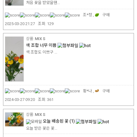
처음 꽃을 받았을땐...
조*정 ,
구매
2025-03-20 21:27
조회:
129
MIX S
색 조합 너무 이쁨
색 조합도 이쁘구 ...
황*나 ,
구매
2024-03-27 09:20
조회:
361
MIX S
오늘 배송된 꽃
(1)
오늘 받은 꽃은 꽃...