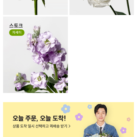
스토크
계절꽃 소재로 잘 사용하는 스
자세히
토크는 얇고 작은 잎들이 줄줄
이 달려 있는 꽃으로 이러한 특
성 때문에 꽃의 형태가 일정하
지 않고, 말려져 있거나 쭈글거
리며 자유로운 형태가 있는 꽃
입니다. 스토크는 말라서 시들
거나 지저분한 꽃이 아니니 오
해하지 말아주세요.