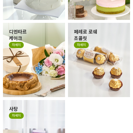
디엔타르
페레로 로쉐
케이크
초콜릿
자세히
자세히
사탕
자세히