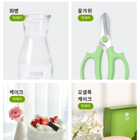
화병
꽃가위
자세히
자세히
케이크
오셜록
케이크
자세히
자세히