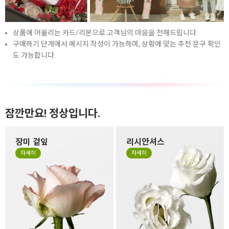
상품에 어울리는 카드/리본으로 고객님의 마음을 전해드립니다.
구매하기 단계에서 메시지 작성이 가능하며, 상황에 맞는 추천 문구 확인
도 가능합니다.
잠깐만요! 정상입니다.
장미 겉잎
리시안셔스
장미 겉잎이 쭈글거리거나 잎
리시안셔스는 꽃잎이 하늘거
자세히
자세히
의 색이 바랜 것은 시든게 아니
리는 얇은 잎들로 구성되어 있
라 꽃을 예쁜 형태로 싱싱하고
어서 소재 특성상 꽃 형태가 원
오랜 생명력을 유지하기 위해
형이 아닌 타원형으로 눌리거
떼지 않고 제작하는 경우가 있
나, 봉오리 형태가 찌그러져 있
습니다. 만일 겉잎이 보기 싫으
을 수 있습니다. 살아있는 꽃의
시면 겉잎 부분만 살짝 떼어 주
자연스런 모습이니 그 모습도
세요.
사랑해 주세요.