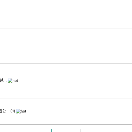
...
만...
(1)