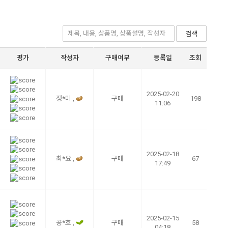
검색
평가
작성자
구매여부
등록일
조회
2025-02-20
정*미 ,
구매
198
11:06
2025-02-18
최*요 ,
구매
67
17:49
2025-02-15
공*호 ,
구매
58
04:18