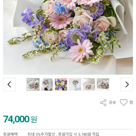
공유
찜
74,000
원
회원혜택
최대 5%추가할인 ,
회원가입 시 5,180원 적립