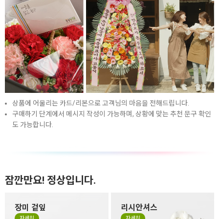
상품에 어울리는 카드/리본으로 고객님의 마음을 전해드립니다.
구매하기 단계에서 메시지 작성이 가능하며, 상황에 맞는 추천 문구 확인
도 가능합니다.
잠깐만요! 정상입니다.
장미 겉잎
리시안셔스
장미 겉잎이 쭈글거리거나 잎
리시안셔스는 꽃잎이 하늘거
자세히
자세히