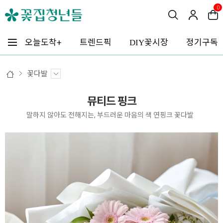
0
꽃시장
오늘도착+
트렌드픽
정기구독
DIY
꽃다발
뮤티드 핑크
말하지 않아도 전해지는, 부드러운 마음의 색 연핑크 꽃다발