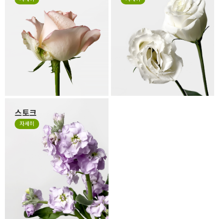
의 색이 바랜 것은 시든게 아니
리는 얇은 잎들로 구성되어 있
라 꽃을 예쁜 형태로 싱싱하고
어서 소재 특성상 꽃 형태가 원
오랜 생명력을 유지하기 위해
형이 아닌 타원형으로 눌리거
떼지 않고 제작하는 경우가 있
나, 봉오리 형태가 찌그러져 있
습니다. 만일 겉잎이 보기 싫으
을 수 있습니다. 살아있는 꽃의
시면 겉잎 부분만 살짝 떼어 주
자연스런 모습이니 그 모습도
세요.
사랑해 주세요.
스토크
계절꽃 소재로 잘 사용하는 스
자세히
토크는 얇고 작은 잎들이 줄줄
이 달려 있는 꽃으로 이러한 특
성 때문에 꽃의 형태가 일정하
지 않고, 말려져 있거나 쭈글거
리며 자유로운 형태가 있는 꽃
입니다. 스토크는 말라서 시들
거나 지저분한 꽃이 아니니 오
해하지 말아주세요.