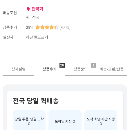
배송조건
퀵 : 전국
상품후기
28
명
(
4.4
/5)
원산지
하단 별도표기
28
1
상세설명
상품후기
상품문의
배송/교환/반품
전국 당일 퀵배송
당일 주문, 당일 도착
도착 희망 시간 지정
도착일 지정 O
O
O