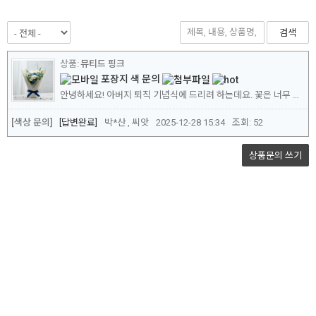
검색
뮤티드 핑크
포장지 색 문의
안녕하세요! 아버지 퇴직 기념식에 드리려 하는데요. 꽃은 너무 마음에 드는데 겨울인지라 포장지가 좀 추워 보여서요. 혹시 뮤티드 핑크 고급형 크기를 첨부한 사진과 동일한 파란리본과 상아색 포장지로 포장이 가능할까요? 참고로 배송 지역은 광주이며 12/30(화)에 배송 희망합니다. 감사합니다.
[색상 문의]
답변완료
박*산 , 씨앗
2025-12-28 15:34
조회:
52
상품문의
쓰기