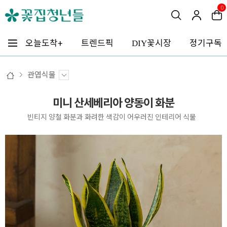
0
꽃시장
오늘도착+
트렌드픽
정기구독
DIY
관엽식물
미니 산세베리아 양동이 화분
빈티지 양철 화분과 화려한 색감이 어우러진 인테리어 식물