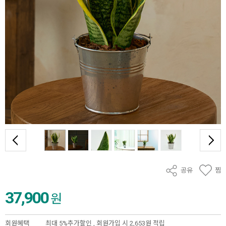
공유
찜
37,900
원
회원혜택
최대 5%추가할인 ,
회원가입 시 2,653원 적립