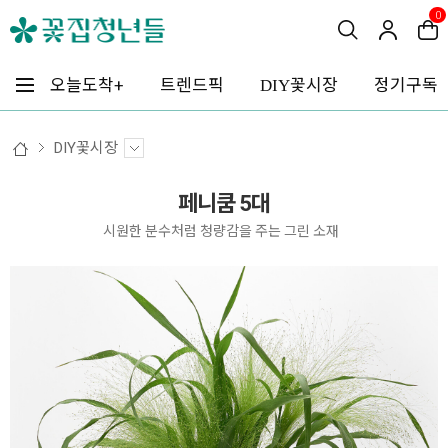
0
꽃시장
오늘도착+
트렌드픽
정기구독
DIY
DIY꽃시장
페니쿰 5대
시원한 분수처럼 청량감을 주는 그린 소재