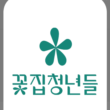
매거진
·
진행중인 이벤트
꽃집청년들 파트너스(멘코넷)
공지사항
·
꽃집청년들 소개
·
이용약관
·
개인정보처리방침
(주)청년들
|
대표이사 : 최고봉
사업자등록번호 : 105-88-00491
통신판매신고번호 : 2019-서울금천-0909
이메일 :
admin@mencoz.com
제휴 및 제안 :
partners@mencoz.com
팩스 : 02-6442-0106
서울시 금천구 디지털로 121, 에이스가산타워 301호, 302호
Ⓒ 꽃집청년들 All rights reserved.