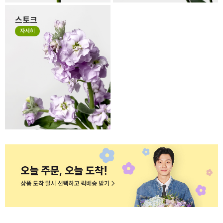
스토크
계절꽃 소재로 잘 사용하는 스
자세히
토크는 얇고 작은 잎들이 줄줄
이 달려 있는 꽃으로 이러한 특
성 때문에 꽃의 형태가 일정하
지 않고, 말려져 있거나 쭈글거
리며 자유로운 형태가 있는 꽃
입니다. 스토크는 말라서 시들
거나 지저분한 꽃이 아니니 오
해하지 말아주세요.