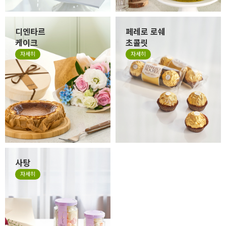
디엔타르
페레로 로쉐
케이크
초콜릿
자세히
자세히
사탕
자세히