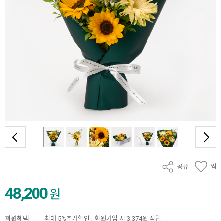
공유
찜
48,200
원
회원혜택
최대 5%추가할인 ,
회원가입 시 3,374원 적립