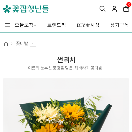
0
꽃시장
오늘도착+
트렌드픽
정기구독
DIY
꽃다발
썬 리치
여름의 눈부신 풍경을 담은, 해바라기 꽃다발