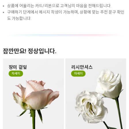
상품에 어울리는 카드/리본으로 고객님의 마음을 전해드립니다.
구매하기 단계에서 메시지 작성이 가능하며, 상황에 맞는 추천 문구 확인
도 가능합니다.
잠깐만요! 정상입니다.
장미 겉잎
리시안셔스
장미 겉잎이 쭈글거리거나 잎
리시안셔스는 꽃잎이 하늘거
자세히
자세히
의 색이 바랜 것은 시든게 아니
리는 얇은 잎들로 구성되어 있
라 꽃을 예쁜 형태로 싱싱하고
어서 소재 특성상 꽃 형태가 원
오랜 생명력을 유지하기 위해
형이 아닌 타원형으로 눌리거
떼지 않고 제작하는 경우가 있
나, 봉오리 형태가 찌그러져 있
습니다. 만일 겉잎이 보기 싫으
을 수 있습니다. 살아있는 꽃의
시면 겉잎 부분만 살짝 떼어 주
자연스런 모습이니 그 모습도
세요.
사랑해 주세요.