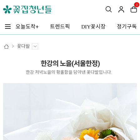
0
꽃시장
오늘도착+
트렌드픽
정기구독
DIY
꽃다발
한강의 노을(서울한정)
한강 저녁노을의 황홀함을 담아낸 꽃다발입니다.