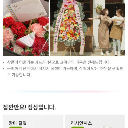
상품에 어울리는 카드/리본으로 고객님의 마음을 전해드립니다.
구매하기 단계에서 메시지 작성이 가능하며, 상황에 맞는 추천 문구 확인
도 가능합니다.
잠깐만요! 정상입니다.
장미 겉잎
리시안셔스
장미 겉잎이 쭈글거리거나 잎
리시안셔스는 꽃잎이 하늘거