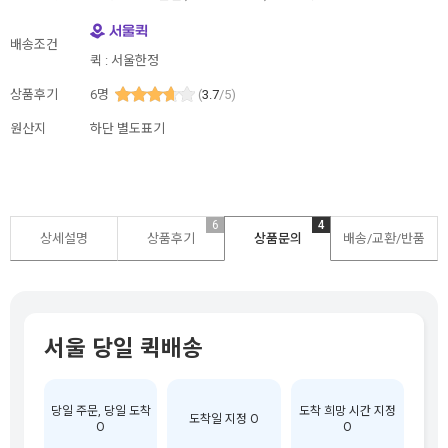
배송조건
퀵 : 서울한정
상품후기
6
명
(
3.7
/5)
원산지
하단 별도표기
6
4
상세설명
상품후기
상품문의
배송/교환/반품
서울 당일 퀵배송
당일 주문, 당일 도착
도착 희망 시간 지정
도착일 지정 O
O
O