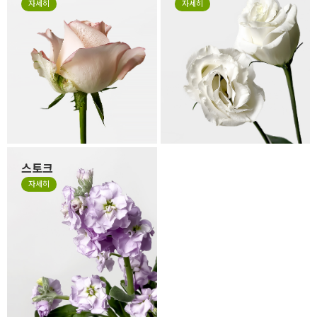
자세히
자세히
의 색이 바랜 것은 시든게 아니
리는 얇은 잎들로 구성되어 있
라 꽃을 예쁜 형태로 싱싱하고
어서 소재 특성상 꽃 형태가 원
오랜 생명력을 유지하기 위해
형이 아닌 타원형으로 눌리거
떼지 않고 제작하는 경우가 있
나, 봉오리 형태가 찌그러져 있
습니다. 만일 겉잎이 보기 싫으
을 수 있습니다. 살아있는 꽃의
시면 겉잎 부분만 살짝 떼어 주
자연스런 모습이니 그 모습도
세요.
사랑해 주세요.
스토크
계절꽃 소재로 잘 사용하는 스
자세히
토크는 얇고 작은 잎들이 줄줄
이 달려 있는 꽃으로 이러한 특
성 때문에 꽃의 형태가 일정하
지 않고, 말려져 있거나 쭈글거
리며 자유로운 형태가 있는 꽃
입니다. 스토크는 말라서 시들
거나 지저분한 꽃이 아니니 오
해하지 말아주세요.