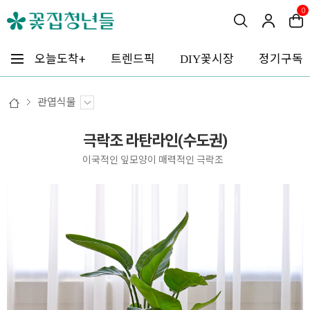
0
꽃시장
오늘도착+
트렌드픽
정기구독
DIY
관엽식물
극락조 라탄라인(수도권)
이국적인 잎모양이 매력적인 극락조