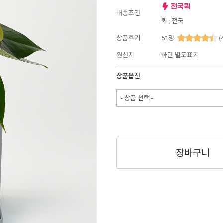
배송조건
퀵 : 전국
상품후기
51
명
(
원산지
하단 별도표기
상품옵션
- 상품 선택 -
장바구니