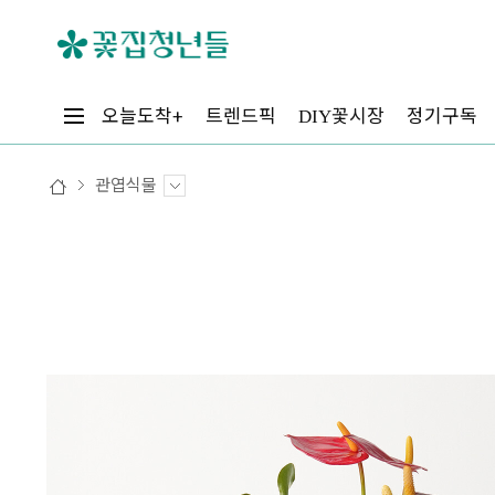
꽃시장
오늘도착+
트렌드픽
정기구독
DIY
관엽식물