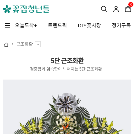
0
꽃시장
오늘도착+
트렌드픽
정기구독
DIY
근조화환
5단 근조화환
정중함과 엄숙함이 느껴지는 5단 근조화환