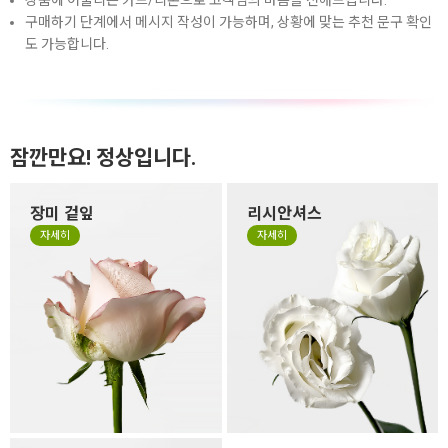
상품에 어울리는 카드/리본으로 고객님의 마음을 전해드립니다.
구매하기 단계에서 메시지 작성이 가능하며, 상황에 맞는 추천 문구 확인
도 가능합니다.
잠깐만요! 정상입니다.
장미 겉잎
리시안셔스
장미 겉잎이 쭈글거리거나 잎
리시안셔스는 꽃잎이 하늘거
자세히
자세히
의 색이 바랜 것은 시든게 아니
리는 얇은 잎들로 구성되어 있
라 꽃을 예쁜 형태로 싱싱하고
어서 소재 특성상 꽃 형태가 원
오랜 생명력을 유지하기 위해
형이 아닌 타원형으로 눌리거
떼지 않고 제작하는 경우가 있
나, 봉오리 형태가 찌그러져 있
습니다. 만일 겉잎이 보기 싫으
을 수 있습니다. 살아있는 꽃의
시면 겉잎 부분만 살짝 떼어 주
자연스런 모습이니 그 모습도
세요.
사랑해 주세요.