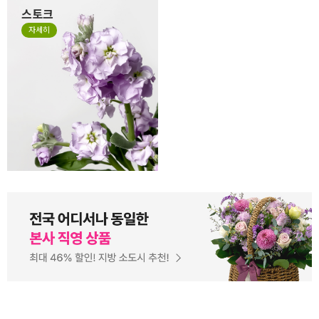
스토크
계절꽃 소재로 잘 사용하는 스
자세히
토크는 얇고 작은 잎들이 줄줄
이 달려 있는 꽃으로 이러한 특
성 때문에 꽃의 형태가 일정하
지 않고, 말려져 있거나 쭈글거
리며 자유로운 형태가 있는 꽃
입니다. 스토크는 말라서 시들
거나 지저분한 꽃이 아니니 오
해하지 말아주세요.