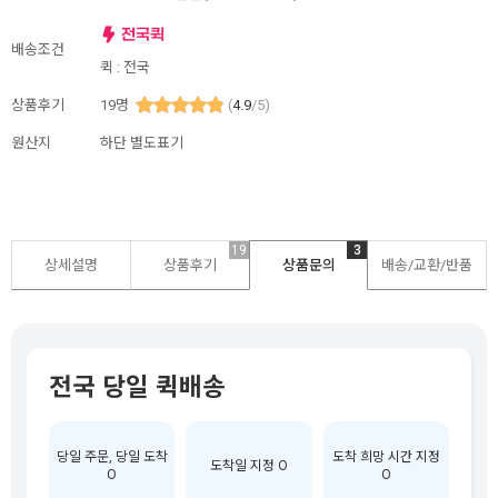
배송조건
퀵 : 전국
상품후기
19
명
(
4.9
/5)
원산지
하단 별도표기
19
3
상세설명
상품후기
상품문의
배송/교환/반품
전국 당일 퀵배송
당일 주문, 당일 도착
도착 희망 시간 지정
도착일 지정 O
O
O