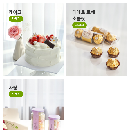
케이크
페레로 로쉐
초콜릿
자세히
자세히
사탕
자세히