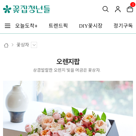
0
꽃시장
오늘도착+
트렌드픽
정기구독
DIY
꽃상자
오렌지팝
상큼발랄한 오렌지 빛을 머금은 꽃상자.