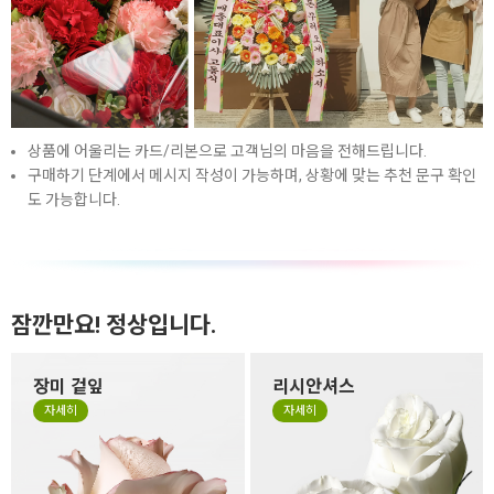
상품에 어울리는 카드/리본으로 고객님의 마음을 전해드립니다.
구매하기 단계에서 메시지 작성이 가능하며, 상황에 맞는 추천 문구 확인
도 가능합니다.
잠깐만요! 정상입니다.
장미 겉잎
리시안셔스
장미 겉잎이 쭈글거리거나 잎
리시안셔스는 꽃잎이 하늘거
자세히
자세히
의 색이 바랜 것은 시든게 아니
리는 얇은 잎들로 구성되어 있
라 꽃을 예쁜 형태로 싱싱하고
어서 소재 특성상 꽃 형태가 원
오랜 생명력을 유지하기 위해
형이 아닌 타원형으로 눌리거
떼지 않고 제작하는 경우가 있
나, 봉오리 형태가 찌그러져 있