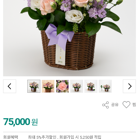
공유
찜
75,000
원
회원혜택
최대 5%추가할인 ,
회원가입 시 5,250원 적립