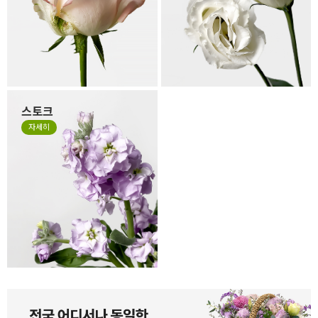
습니다. 만일 겉잎이 보기 싫으
을 수 있습니다. 살아있는 꽃의
시면 겉잎 부분만 살짝 떼어 주
자연스런 모습이니 그 모습도
세요.
사랑해 주세요.
스토크
계절꽃 소재로 잘 사용하는 스
자세히
토크는 얇고 작은 잎들이 줄줄
이 달려 있는 꽃으로 이러한 특
성 때문에 꽃의 형태가 일정하
지 않고, 말려져 있거나 쭈글거
리며 자유로운 형태가 있는 꽃
입니다. 스토크는 말라서 시들
거나 지저분한 꽃이 아니니 오
해하지 말아주세요.