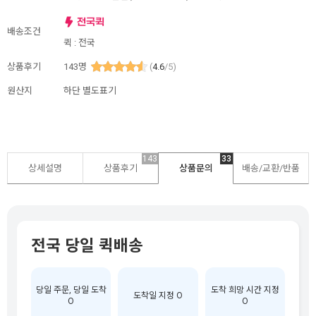
배송조건
퀵 : 전국
상품후기
143
명
(
4.6
/5)
원산지
하단 별도표기
143
33
상세설명
상품후기
상품문의
배송/교환/반품
전국 당일 퀵배송
당일 주문, 당일 도착
도착 희망 시간 지정
도착일 지정 O
O
O