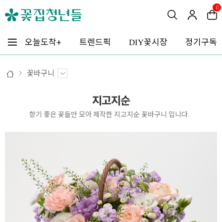
0
꽃시장
오늘도착+
트렌드픽
정기구독
DIY
꽃바구니
지고지순
향기 좋은 꽃들만 모아 제작한 지고지순 꽃바구니 입니다.