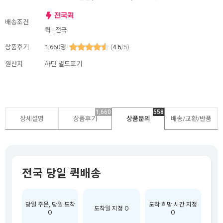
배송조건
퀵 : 전국
상품후기
1,660
명
(
4.6
/5)
원산지
하단 별도표기
1,660
558
상세설명
상품후기
상품문의
배송/교환/반품
전국 당일 퀵배송
당일 주문, 당일 도착
도착 희망 시간 지정
도착일 지정 O
O
O