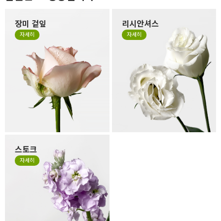
장미 겉잎
리시안셔스
장미 겉잎이 쭈글거리거나 잎
리시안셔스는 꽃잎이 하늘거
자세히
자세히
의 색이 바랜 것은 시든게 아니
리는 얇은 잎들로 구성되어 있
라 꽃을 예쁜 형태로 싱싱하고
어서 소재 특성상 꽃 형태가 원
오랜 생명력을 유지하기 위해
형이 아닌 타원형으로 눌리거
떼지 않고 제작하는 경우가 있
나, 봉오리 형태가 찌그러져 있
습니다. 만일 겉잎이 보기 싫으
을 수 있습니다. 살아있는 꽃의
시면 겉잎 부분만 살짝 떼어 주
자연스런 모습이니 그 모습도
세요.
사랑해 주세요.
스토크
계절꽃 소재로 잘 사용하는 스
자세히
토크는 얇고 작은 잎들이 줄줄
이 달려 있는 꽃으로 이러한 특
성 때문에 꽃의 형태가 일정하
지 않고, 말려져 있거나 쭈글거
리며 자유로운 형태가 있는 꽃