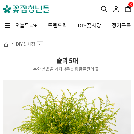
0
꽃시장
오늘도착+
트렌드픽
정기구독
DIY
DIY꽃시장
솔리 5대
부와 행운을 가져다주는 황금물결의 꽃