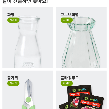
같이 선물하면 좋아요!
화병
그로브화병
자세히
자세히
꽃가위
플라워푸드
자세히
자세히