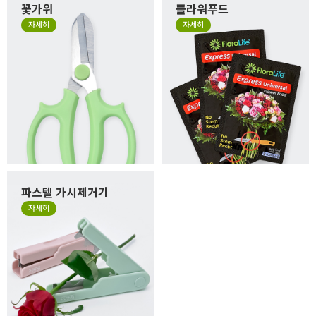
꽃가위
플라워푸드
자세히
자세히
파스텔 가시제거기
자세히