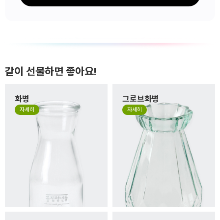
같이 선물하면 좋아요!
화병
그로브화병
자세히
자세히