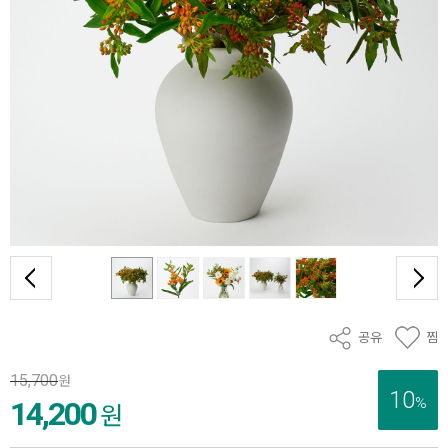
공유
찜
15,700
원
10
%
14,200
원