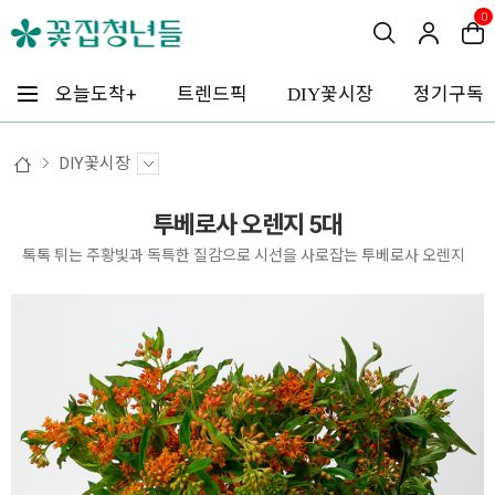
0
꽃시장
오늘도착+
트렌드픽
정기구독
DIY
DIY꽃시장
투베로사 오렌지 5대
톡톡 튀는 주황빛과 독특한 질감으로 시선을 사로잡는 투베로사 오렌지