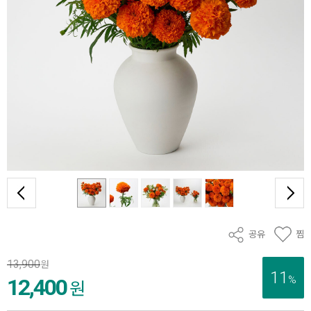
공유
찜
13,900
원
11
%
12,400
원