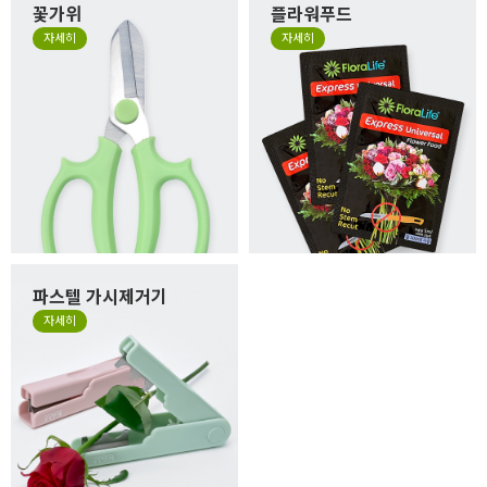
꽃가위
플라워푸드
자세히
자세히
파스텔 가시제거기
자세히