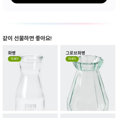
같이 선물하면 좋아요!
화병
그로브화병
자세히
자세히