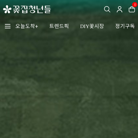
0
꽃시장
오늘도착+
트렌드픽
정기구독
DIY