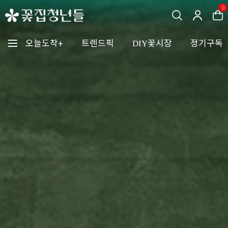
0
꽃시장
오늘도착+
트렌드픽
정기구독
DIY