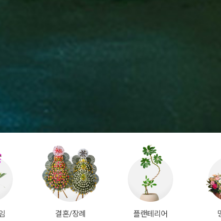
임
결혼/장례
플랜테리어