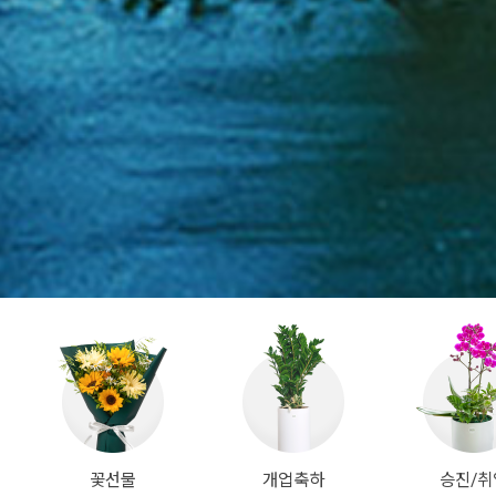
꽃선물
개업축하
승진/취