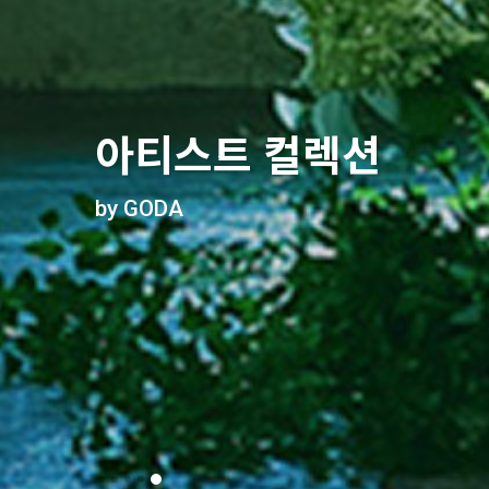
마음을 전하다
명화를 꽃으로 만나다
유니크한 플랜테리어
공간에 감각을 더하다
아티스트 컬렉션
전국 당일 배송은 꽃집청년들
꽃집청년들 특별 컬렉션
스트릿 감성의 양동이 화분
센스 있는 사람들의 선택
by GODA