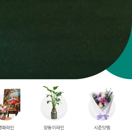
명화라인
양동이라인
시즌잇템