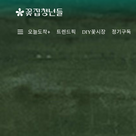
꽃시장
오늘도착+
트렌드픽
정기구독
DIY