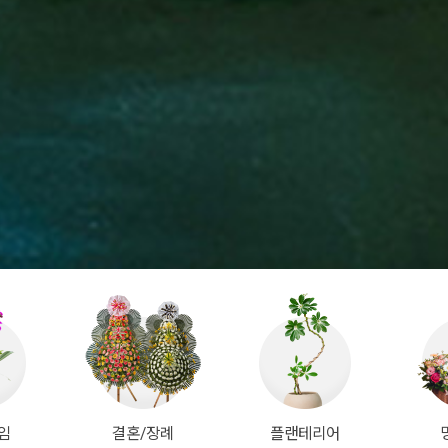
임
결혼/장례
플랜테리어