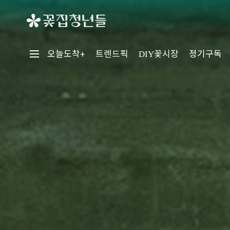
꽃시장
오늘도착+
트렌드픽
정기구독
DIY