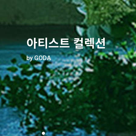
마음을 전하다
명화를 꽃으로 만나다
유니크한 플랜테리어
공간에 감각을 더하다
아티스트 컬렉션
전국 당일 배송은 꽃집청년들
꽃집청년들 특별 컬렉션
스트릿 감성의 양동이 화분
센스 있는 사람들의 선택
by GODA