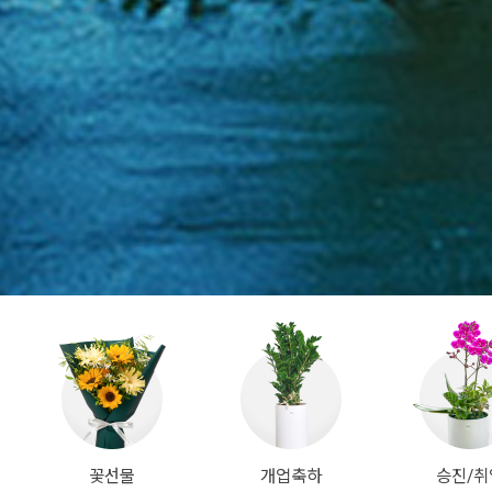
꽃선물
개업축하
승진/취