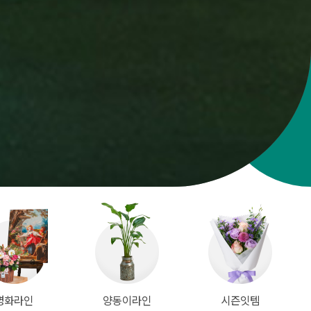
명화라인
양동이라인
시즌잇템