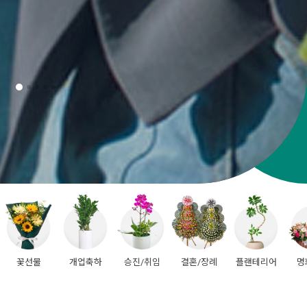
꽃선물
개업축하
승진/취임
결혼/장례
플랜테리어
명