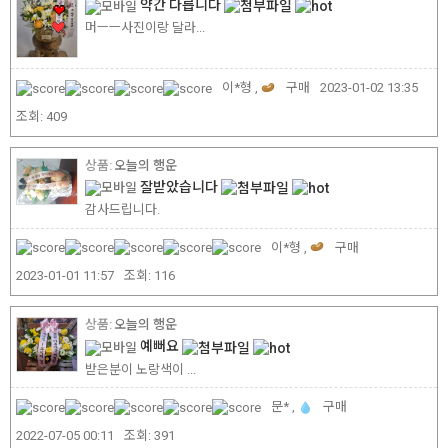
약간 다릅니다
머ㅡㅡ사진이랑 달라...
이*형 ,
구매
2023-01-02 13:35
조회:
409
오늘의 행운
잘받았습니다
감사드립니다.
이*형 ,
구매
2023-01-01 11:57
조회:
116
오늘의 행운
예뻐요
받은분이 노랑색이 ...
문* ,
구매
2022-07-05 00:11
조회:
391