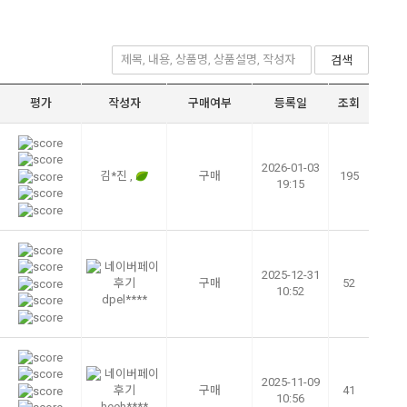
검색
평가
작성자
구매여부
등록일
조회
2026-01-03
김*진 ,
구매
195
19:15
2025-12-31
구매
52
10:52
dpel****
2025-11-09
구매
41
10:56
heeh****