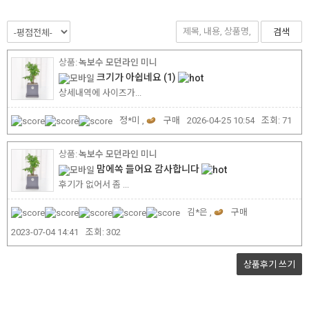
검색
녹보수 모던라인 미니
크기가 아쉽네요
(1)
상세내역에 사이즈가...
정*미 ,
구매
2026-04-25 10:54
조회:
71
녹보수 모던라인 미니
맘에쏙 들어요 감사합니다
후기가 없어서 좀 ...
김*은 ,
구매
2023-07-04 14:41
조회:
302
상품후기
쓰기