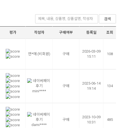
검색
평가
작성자
구매여부
등록일
조회
2026-03-09
연*애
(비회원)
구매
108
15:11
2025-06-14
구매
134
19:14
mini****
2023-10-09
구매
485
10:31
dami****