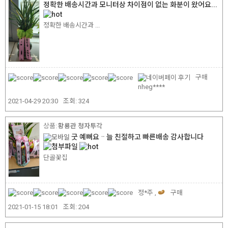
정확한 배송시간과 모니터상 차이점이 없는 화분이 왔어요...
정확한 배송시간과 ...
구매
nheg****
2021-04-29 20:30
조회:
324
황룡관 청자투각
굿 예뻐요ᆢ늘 친절하고 빠른배송 감사합니다
단골꽃집
정*주 ,
구매
2021-01-15 18:01
조회:
204