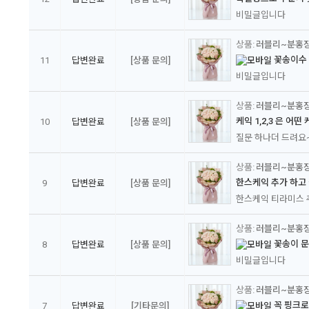
비밀글입니다
러블리~분홍
꽃송이수
11
답변완료
[상품 문의]
비밀글입니다
러블리~분홍
케익 1,2,3 은 어
10
답변완료
[상품 문의]
질문 하나더 드려요~ 
러블리~분홍
한스케익 추가 하고
9
답변완료
[상품 문의]
한스케익 티라미스 추
러블리~분홍
꽃송이 
8
답변완료
[상품 문의]
비밀글입니다
러블리~분홍
꼭 핑크
7
답변완료
[기타문의]