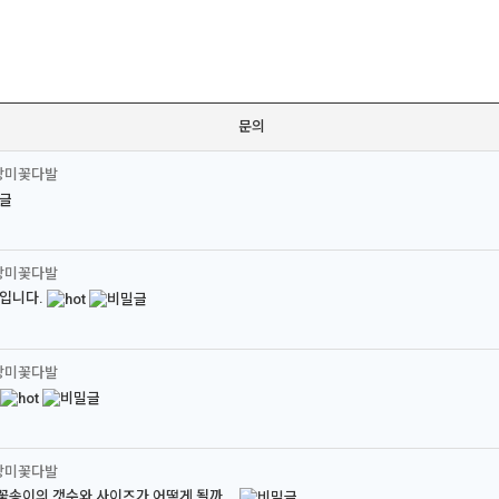
문의
장미꽃다발
장미꽃다발
 입니다.
장미꽃다발
장미꽃다발
꽃송이의 갯수와 사이즈가 어떻게 될까...