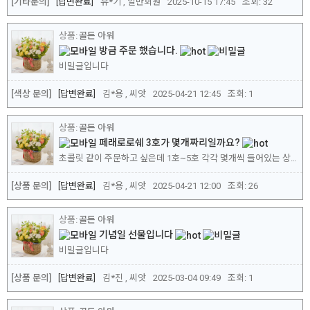
[기타문의]
답변완료
유*기 , 일반회원
2025-10-15 17:45
조회:
32
골든 아워
방금 주문 했습니다.
비밀글입니다
[색상 문의]
답변완료
김*용 , 씨앗
2025-04-21 12:45
조회:
1
골든 아워
페래로로쉐 3호가 몇개짜리일까요?
초콜릿 같이 주문하고 싶은데 1호~5호 각각 몇개씩 들어있는 상품일까요? 그리고 사진과 최대한 비슷한 색감으로 요청하면 제작소 쪽으로 전달이.되나요?
[상품 문의]
답변완료
김*용 , 씨앗
2025-04-21 12:00
조회:
26
골든 아워
기념일 선물입니다
비밀글입니다
[상품 문의]
답변완료
김*진 , 씨앗
2025-03-04 09:49
조회:
1