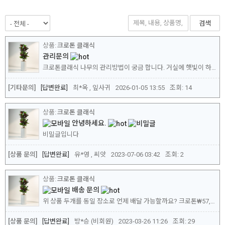
검색
크로톤 클래식
관리문의
크로톤클래식 나무의 관리방법이 궁금 합니다. 거실에 햇빛이 하루종일 들어옵니다. 1.직사광선을 하루종일 받아도 괜찮은지요 2.물보충은 어떻게 해야하는지 3.온도에 예민한 편인지
[기타문의]
답변완료
최*옥 , 잎사귀
2026-01-05 13:55
조회:
14
크로톤 클래식
안녕하세요.
비밀글입니다
[상품 문의]
답변완료
유*영 , 씨앗
2023-07-06 03:42
조회:
2
크로톤 클래식
배송 문의
위 상품 두개를 동일 장소로 언제 배달 가능할까요? 크로톤₩57,000
[상품 문의]
답변완료
방*승 (비회원)
2023-03-26 11:26
조회:
29