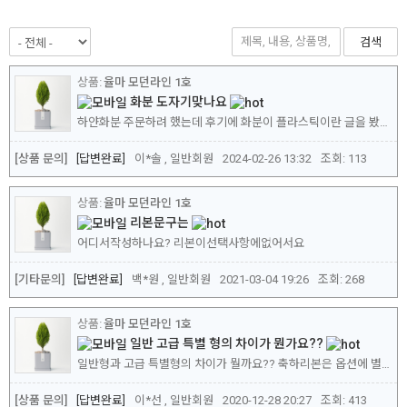
검색
율마 모던라인 1호
화분 도자기맞나요
하얀화분 주문하려 했는데 후기에 화분이 플라스틱이란 글을 봤어요 이 제품은 도자기가 맞을까요
[상품 문의]
답변완료
이*솔 , 일반회원
2024-02-26 13:32
조회:
113
율마 모던라인 1호
리본문구는
어디서작성하나요? 리본이선택사항에없어서요
[기타문의]
답변완료
백*원 , 일반회원
2021-03-04 19:26
조회:
268
율마 모던라인 1호
일반 고급 특별 형의 차이가 뭔가요??
일반형과 고급 특별형의 차이가 뭘까요?? 축하리본은 옵션에 별도로 선택할 수 없는건가요??
[상품 문의]
답변완료
이*선 , 일반회원
2020-12-28 20:27
조회:
413